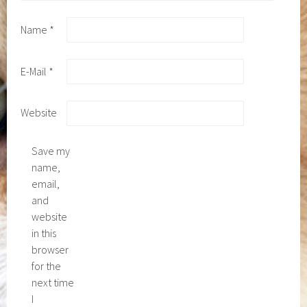
Name
*
E-Mail
*
Website
Save my
name,
email,
and
website
in this
browser
for the
next time
I