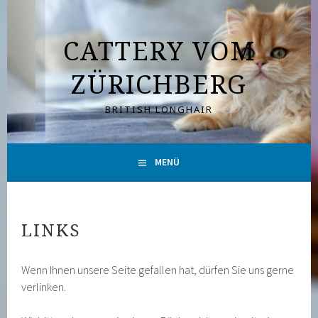
Springe
zum
CATTERY VOM
Inhalt
ZÜRICHBERG
BRITISH LONGHAIR
MENÜ
LINKS
Wenn Ihnen unsere Seite gefallen hat, dürfen Sie uns gerne
verlinken.