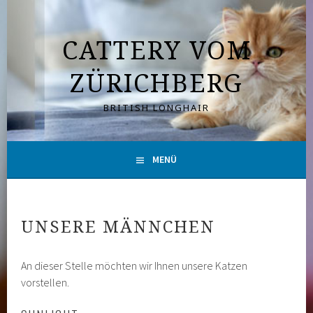
Springe
zum
CATTERY VOM
Inhalt
ZÜRICHBERG
BRITISH LONGHAIR
MENÜ
UNSERE MÄNNCHEN
An dieser Stelle möchten wir Ihnen unsere Katzen
vorstellen.