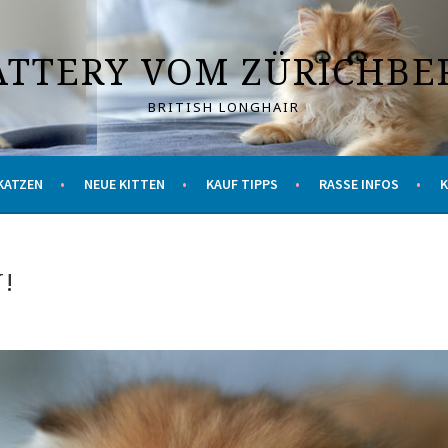
ATTERY VOM ZÜRICHBE
BRITISH LONGHAIR
KATZEN
NEUE KITTEN
KAUF TIPPS
RASSE INFOS
!