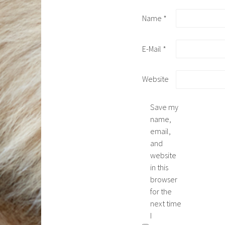
Name
*
E-Mail
*
Website
Save my
name,
email,
and
website
in this
browser
for the
next time
I