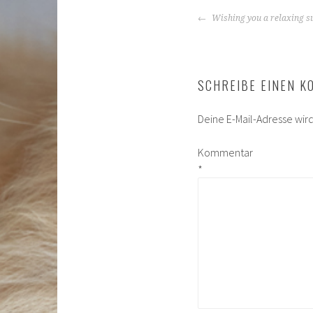
BEITRAGS-
Wishing you a relaxing s
NAVIGATIO
SCHREIBE EINEN 
Deine E-Mail-Adresse wird 
Kommentar
*