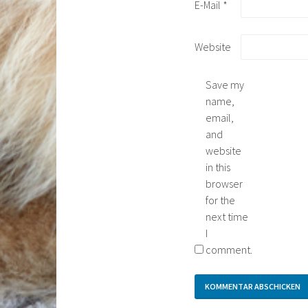
E-Mail
*
Website
Save my
name,
email,
and
website
in this
browser
for the
next time
I
comment.