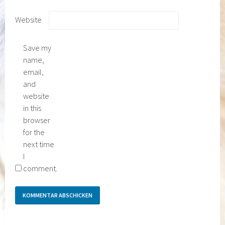
Website
Save my
name,
email,
and
website
in this
browser
for the
next time
I
comment.