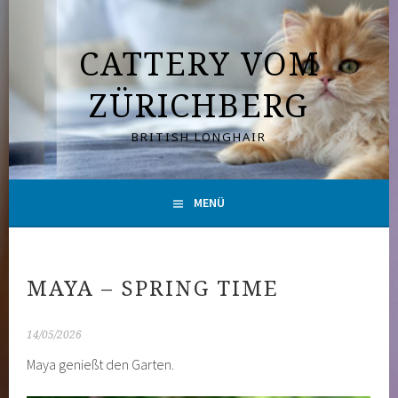
Springe
zum
CATTERY VOM
Inhalt
ZÜRICHBERG
BRITISH LONGHAIR
MENÜ
MAYA – SPRING TIME
14/05/2026
Maya genießt den Garten.