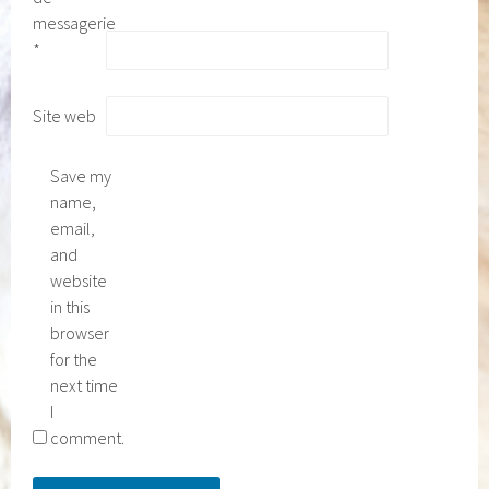
messagerie
*
Site web
Save my
name,
email,
and
website
in this
browser
for the
next time
I
comment.