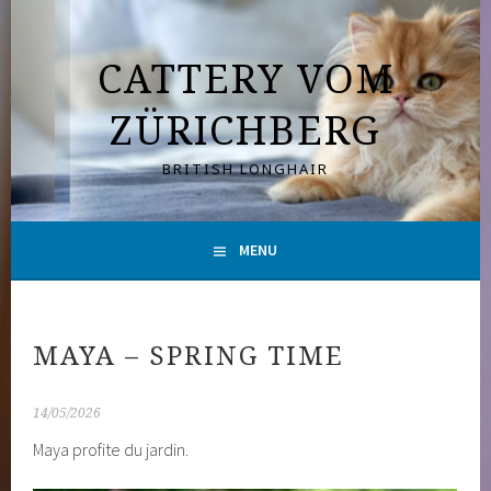
Aller
au
CATTERY VOM
contenu
principal
ZÜRICHBERG
BRITISH LONGHAIR
MENU
MAYA – SPRING TIME
14/05/2026
Maya profite du jardin.