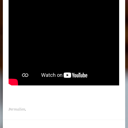
Permalien
.