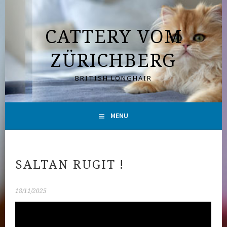
Aller
au
CATTERY VOM
contenu
principal
ZÜRICHBERG
BRITISH LONGHAIR
MENU
SALTAN RUGIT !
18/11/2025