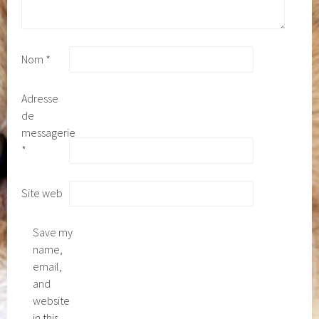
Nom
*
Adresse
de
messagerie
*
Site web
Save my
name,
email,
and
website
in this