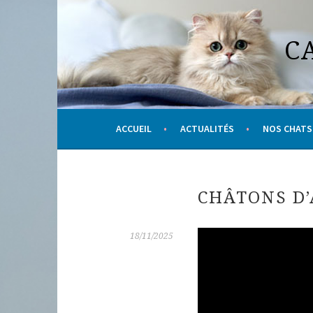
Aller
au
C
contenu
principal
ACCUEIL
ACTUALITÉS
NOS CHATS
CHÂTONS D’
18/11/2025