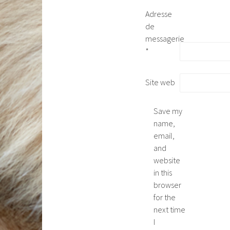
Adresse
de
messagerie
*
Site web
Save my
name,
email,
and
website
in this
browser
for the
next time
I