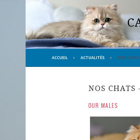
Aller
au
C
contenu
principal
ACCUEIL
ACTUALITÉS
NOS CHATS
NOS CHATS 
OUR MALES