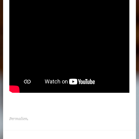
Permalien
.