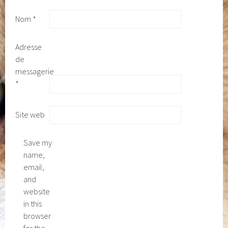
Nom
*
Adresse
de
messagerie
*
Site web
Save my
name,
email,
and
website
in this
browser