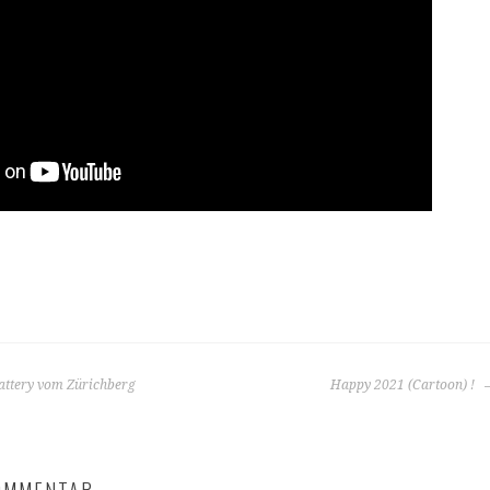
attery vom Zürichberg
Happy 2021 (Cartoon) !
N