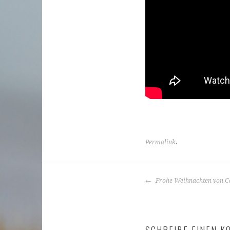
Permalink
.
BEITRAGS-
Frohe Weihnachten von C
NAVIGATIO