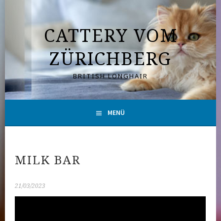
Springe
zum
CATTERY VOM
Inhalt
ZÜRICHBERG
BRITISH LONGHAIR
MENÜ
MILK BAR
21/03/2023