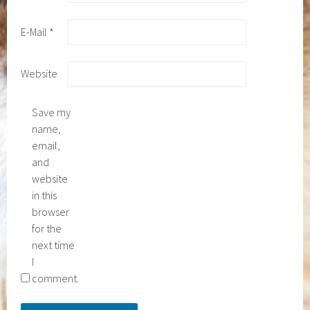
E-Mail
*
Website
Save my
name,
email,
and
website
in this
browser
for the
next time
I
comment.