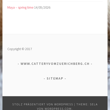
Maya – spring time
14/05/2026
Copyright © 2017
WWW.CATTERYVOMZUERICHBERG.CH
SITEMAP
STOLZ PRÄSENTIERT VON WORDPRESS
|
THEME: SELA
VON
WORDPRESS.COM
.