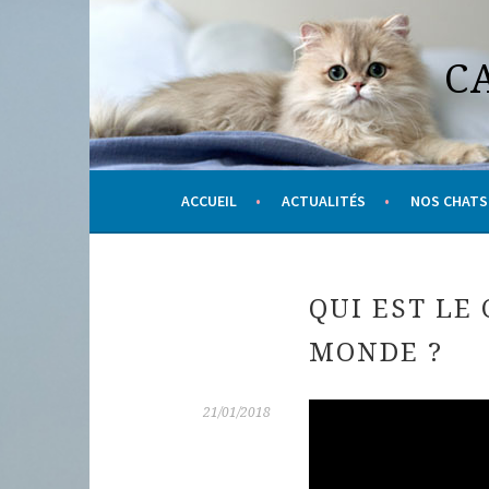
Aller
au
C
contenu
principal
ACCUEIL
ACTUALITÉS
NOS CHATS
QUI EST LE
MONDE ?
21/01/2018