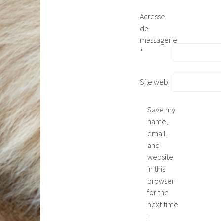
Adresse
de
messagerie
*
Site web
Save my
name,
email,
and
website
in this
browser
for the
next time
I