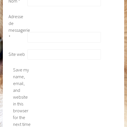
Nom
*
Adresse
de
messagerie
*
Site web
Save my
name,
email,
and
website
in this
browser
for the
next time