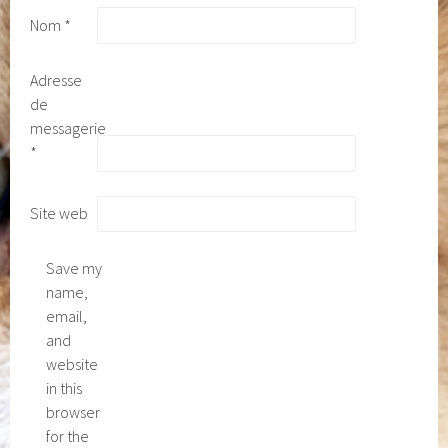
Nom
*
Adresse
de
messagerie
*
Site web
Save my
name,
email,
and
website
in this
browser
for the