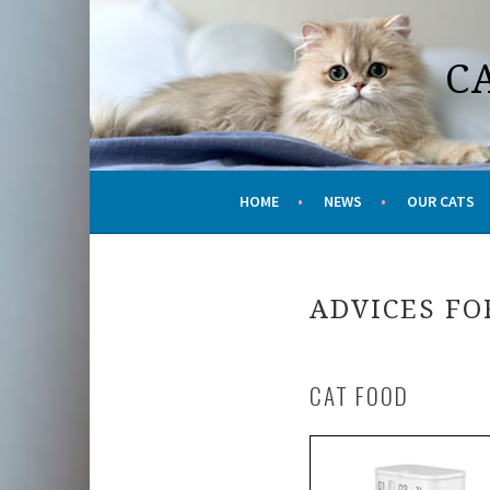
Skip
to
C
content
HOME
NEWS
OUR CATS
ADVICES FO
CAT
FOOD