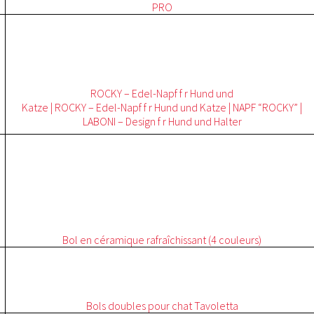
PRO
ROCKY – Edel-Napf f r Hund und
Katze | ROCKY – Edel-Napf f r Hund und Katze | NAPF “ROCKY” |
LABONI – Design f r Hund und Halter
Bol en céramique rafraîchissant (4 couleurs)
Bols doubles pour chat Tavoletta