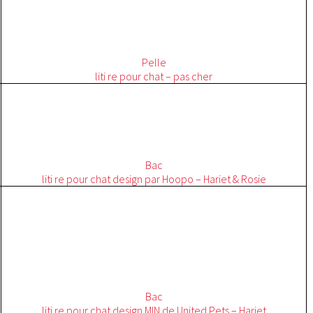
Pelle
liti re pour chat – pas cher
Bac
liti re pour chat design par
Hoopo
–
Hariet
& Rosie
Bac
liti re pour chat design MIN de United Pets –
Hariet