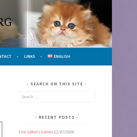
RG
NTACT
LINKS
ENGLISH
SEARCH ON THIS SITE
Search
for:
RECENT POSTS
First Saltan’s babies
12/07/2026